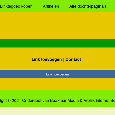
Linktegoed kopen
Artikelen
Alle dochterpagina's
Link toevoegen
Contact
Link toevoegen
ight © 2021 Onderdeel van
BaakmanMedia
&
Vrolijk Internet S